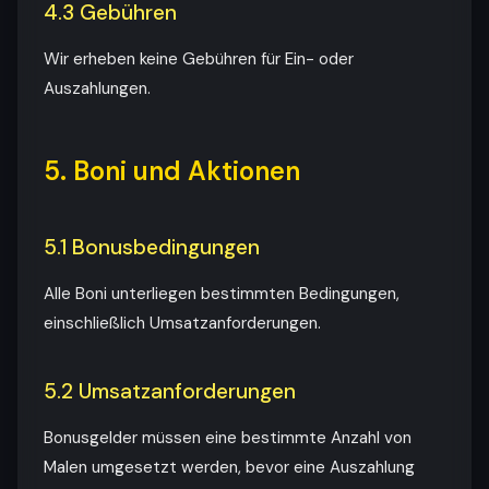
4.3 Gebühren
Wir erheben keine Gebühren für Ein- oder
Auszahlungen.
5. Boni und Aktionen
5.1 Bonusbedingungen
Alle Boni unterliegen bestimmten Bedingungen,
einschließlich Umsatzanforderungen.
5.2 Umsatzanforderungen
Bonusgelder müssen eine bestimmte Anzahl von
Malen umgesetzt werden, bevor eine Auszahlung