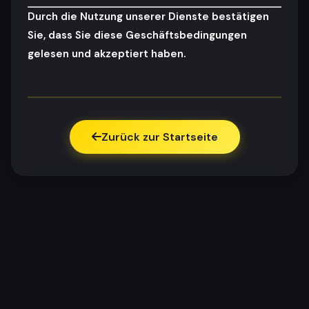
Durch die Nutzung unserer Dienste bestätigen
Sie, dass Sie diese Geschäftsbedingungen
gelesen und akzeptiert haben.
Zurück zur Startseite