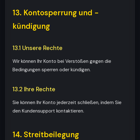
13. Kontosperrung und -
kündigung
13.1 Unsere Rechte
Wir können Ihr Konto bei Verstößen gegen die
Bedingungen sperren oder kündigen.
13.2 Ihre Rechte
Sie können Ihr Konto jederzeit schließen, indem Sie
den Kundensupport kontaktieren.
14. Streitbeilegung