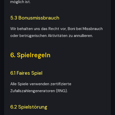
möglich ist.
5.3 Bonusmissbrauch
Wir behalten uns das Recht vor, Boni bei Missbrauch
oder betrügerischen Aktivitäten zu annullieren.
6. Spielregeln
6.1 Faires Spiel
Alle Spiele verwenden zertifizierte
Zufallszahlengeneratoren (RNG).
6.2 Spielstörung