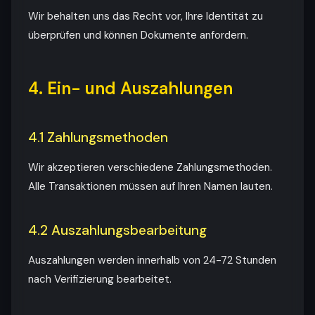
Wir behalten uns das Recht vor, Ihre Identität zu
überprüfen und können Dokumente anfordern.
4. Ein- und Auszahlungen
4.1 Zahlungsmethoden
Wir akzeptieren verschiedene Zahlungsmethoden.
Alle Transaktionen müssen auf Ihren Namen lauten.
4.2 Auszahlungsbearbeitung
Auszahlungen werden innerhalb von 24-72 Stunden
nach Verifizierung bearbeitet.