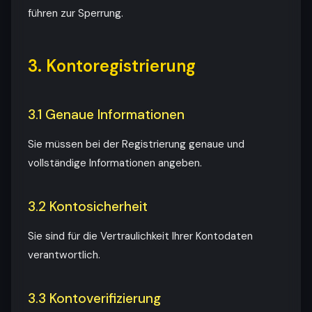
führen zur Sperrung.
3. Kontoregistrierung
3.1 Genaue Informationen
Sie müssen bei der Registrierung genaue und
vollständige Informationen angeben.
3.2 Kontosicherheit
Sie sind für die Vertraulichkeit Ihrer Kontodaten
verantwortlich.
3.3 Kontoverifizierung