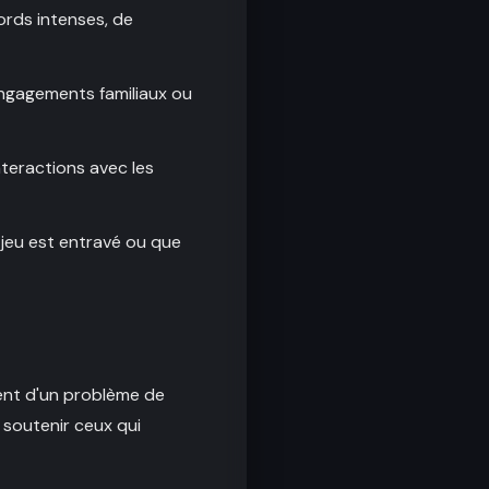
rds intenses, de
ngagements familiaux ou
interactions avec les
le jeu est entravé ou que
ent d'un problème de
 soutenir ceux qui