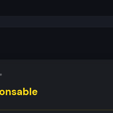
le
onsable