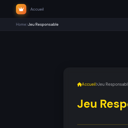
Accueil
Home
Jeu Responsable
Accueil
Jeu Responsab
Jeu Resp