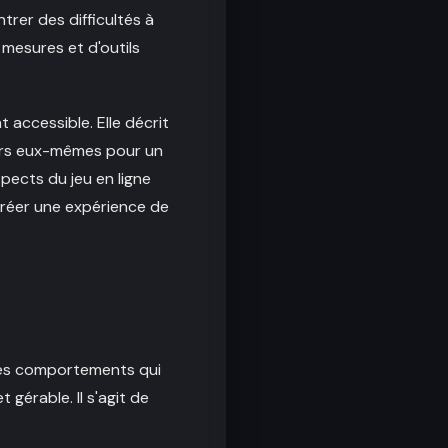
rer des difficultés à
 mesures et d'outils
 accessible. Elle décrit
vers eux-mêmes pour un
spects du jeu en ligne
créer une expérience de
 des comportements qui
 gérable. Il s'agit de