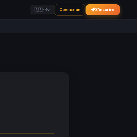
Connexion
S'inscrire
🇫🇷
FR