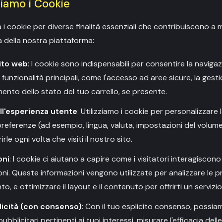
ziamo i Cookie
za i cookie per diverse finalità essenziali che contribuiscono a m
a della nostra piattaforma:
sito web
: I cookie sono indispensabili per consentire la naviga
ue funzionalità principali, come l'accesso ad aree sicure, la gesti
mento dello stato del tuo carrello, se presente.
ll'esperienza utente
: Utilizziamo i cookie per personalizzare 
referenze (ad esempio, lingua, valuta, impostazioni del volume
rle ogni volta che visiti il nostro sito.
oni
: I cookie ci aiutano a capire come i visitatori interagiscon
oni. Queste informazioni vengono utilizzate per analizzare le pr
o, e ottimizzare il layout e il contenuto per offrirti un servizio
licità (con consenso)
: Con il tuo esplicito consenso, possiam
ubblicitari pertinenti ai tuoi interessi, misurare l'efficacia de