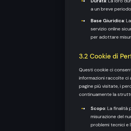
Durata
: La loro du
a un breve periodo 
Base Giuridica
: L
servizio online sic
per adottare misure
3.2 Cookie di Pe
Questi cookie ci consento
informazioni raccolte ci
pagine più visitate, i pe
continuamente la struttur
Scopo
: La finalità
misurazione del num
problemi tecnici e 