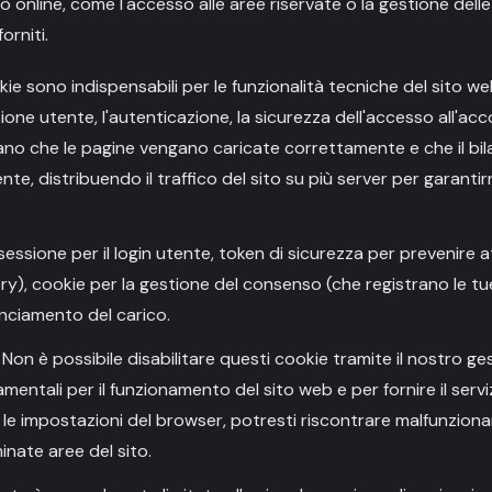
ò online, come l'accesso alle aree riservate o la gestione delle
rniti.
kie sono indispensabili per le funzionalità tecniche del sito w
ione utente, l'autenticazione, la sicurezza dell'accesso all'ac
urano che le pagine vengano caricate correttamente e che il bi
te, distribuendo il traffico del sito su più server per garantirn
 sessione per il login utente, token di sicurezza per prevenire
y), cookie per la gestione del consenso (che registrano le tu
anciamento del carico.
: Non è possibile disabilitare questi cookie tramite il nostro g
ntali per il funzionamento del sito web e per fornire il serviz
e le impostazioni del browser, potresti riscontrare malfunzionam
nate aree del sito.