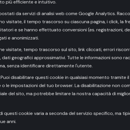
to più efficiente e intuitivo.
postati da servizi di analisi web come Google Analytics. Racc
o visitate, il tempo trascorso su ciascuna pagina, i click, la fr
itatori e se hanno effettuato conversioni (es. registrazioni, de
ati e anonimizzati.
ine visitate, tempo trascorso sul sito, link cliccati, errori riscon
i, dati geografici approssimativi. Tutte le informazioni sono ra
a, senza identificare direttamente l'utente.
: Puoi disabilitare questi cookie in qualsiasi momento tramite i
 o le impostazioni del tuo browser. La disabilitazione non c
iale del sito, ma potrebbe limitare la nostra capacità di miglio
 di questi cookie varia a seconda del servizio specifico, ma t
ue anni.