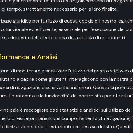
rata è generalmente limitata alla singola sessione di navigazio
di tempo, strettamente necessario per la loro finalità.
a base giuridica per l'utilizzo di questi cookie è il nostro legitt
uro, funzionale ed efficiente, essenziale per l'esecuzione del c
 su richiesta dell'utente prima della stipula di un contratto.
rformance e Analisi
no di monitorare e analizzare l'utilizzo del nostro sito web da
 aiutano a capire come gli utenti interagiscono con la nostra p
rcorsi di navigazione e se si verificano errori. Questo ci permett
a, il contenuto e le funzionalità del nostro sito per offrirti u
 principale è raccogliere dati statistici e analitici sull'utilizzo de
ero di visitatori, l'analisi del comportamento di navigazione, l'
l'ottimizzazione delle prestazioni complessive del sito. Quest