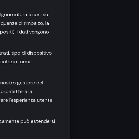
olgono informazioni su
equenza di rimbalzo, la
positi). I dati vengono
trati, tipo di dispositivo
ccolte in forma
l nostro gestore del
omprometterà la
rare l'esperienza utente
ipicamente può estendersi