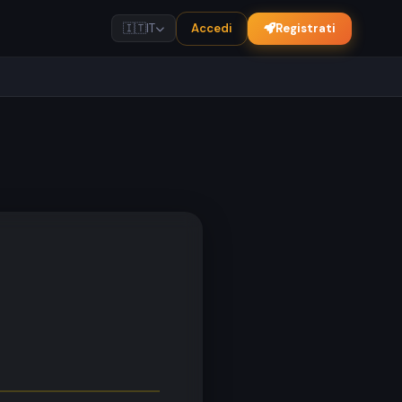
Accedi
Registrati
🇮🇹
IT